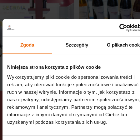
Zgoda
Szczegóły
O plikach cook
Niniejsza strona korzysta z plików cookie
RETURN
Wykorzystujemy pliki cookie do spersonalizowania treści i
reklam, aby oferować funkcje społecznościowe i analizować
ruch w naszej witrynie. Informacje o tym, jak korzystasz z
naszej witryny, udostępniamy partnerom społecznościowym
Stay updated
reklamowym i analitycznym. Partnerzy mogą połączyć te
informacje z innymi danymi otrzymanymi od Ciebie lub
uzyskanymi podczas korzystania z ich usług.
Consent to the processing of personal data
I consent to the processing of my personal data for the purpose