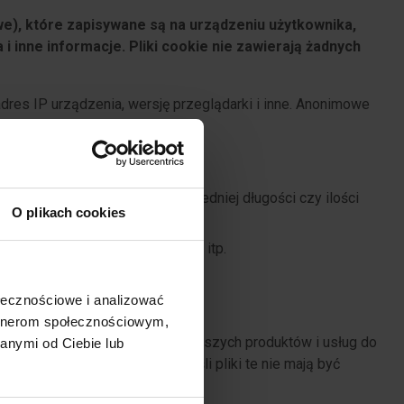
we), które zapisywane są na urządzeniu użytkownika,
inne informacje. Pliki cookie nie zawierają żadnych
dres IP urządzenia, wersję przeglądarki i inne. Anonimowe
 aktywności jego użytkowników.
ormacje o liczbie wizyt, ich średniej długości czy ilości
O plikach cookies
ki, wyglądu strony internetowej itp.
ołecznościowe i analizować
artnerom społecznościowym,
żliwią dostosowanie reklamy naszych produktów i usług do
anymi od Ciebie lub
ie przez Administratora. Jeśli pliki te nie mają być
jach pomocy przeglądarki.