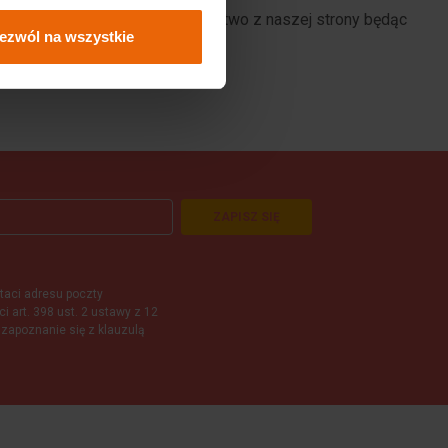
, TikTok. Jeśli korzystacie Państwo z naszej strony będąc
ezwól na wszystkie
aszego serwisu.
ZAPISZ SIĘ
aci adresu poczty
i art. 398 ust. 2 ustawy z 12
 zapoznanie się z klauzulą