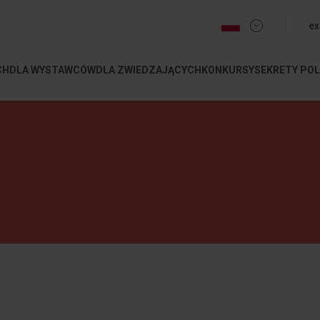
menu 
ex
CH
DLA WYSTAWCÓW
DLA ZWIEDZAJĄCYCH
KONKURSY
SEKRETY POL