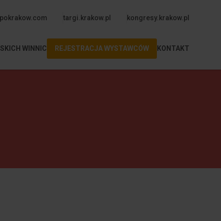
upper
pokrakow.com
targi.krakow.pl
kongresy.krakow.pl
SKICH WINNIC
REJESTRACJA WYSTAWCÓW
KONTAKT