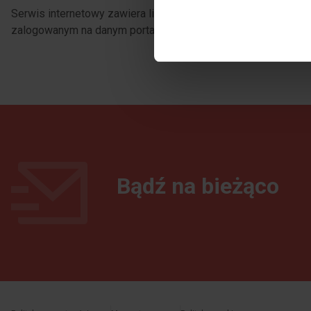
Serwis internetowy zawiera linki prowadzące do portali społe
zalogowanym na danym portalu, może dojść do przekazania t
Bądź na bieżąco