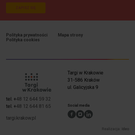
ZAPISZ SIĘ
Polityka prywatności
Mapa strony
Polityka cookies
menu polityka
Targi w Krakowie
31-586 Kraków
ul. Galicyjska 9
tel. +
48 12 644 59 32
Kontakt TwK
Kontakt TwK telefony
tel. +
48 12 644 81 65
Social media
targi.krakow.pl
Realizacja:
Ideo