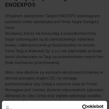
ENOEXPO®
Oficjalnym spedytorem Targów ENOEXPO wykonującym
czynności celno-spedycyjne jest firma: Segre Grzegorz
Owca.
Wystawcy, którzy nie korzystają z pośrednictwa firmy
Segre zobowiązani są do samodzielnego odebrania
towaru i zabezpieczenia go bezpośrednio na stoisku.
Firma Targi w Krakowie Sp. z o.o. nie odpowiada za towar
(wino) dostarczane na Targi za pośrednictwem innych firm
(brak możliwości przechowania).
Wino i inne alkohole są wyrobami akcyzowymi (również w
obrocie pomiędzy krajami UE) i to wymaga
poinformowania Izby Celnej o imporcie wina do Polski.
Wymagane jest również złożenie odpowiednich zgłoszeń,
deklaracji do Izby Celnej oraz zapłata należnego podatku
akcyzowego.
SEGRE zobowiązuje się do złożenia dokumentów