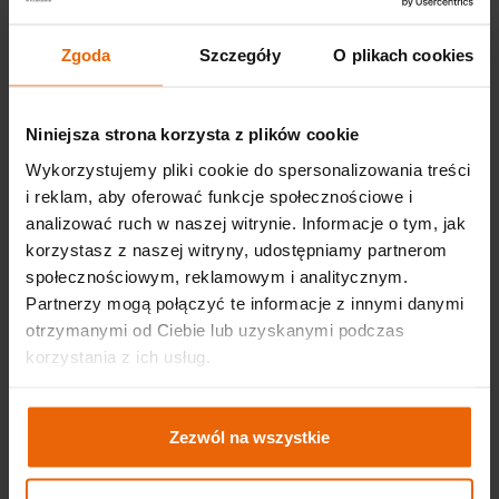
wymaganych przepisami celnymi i akcyzowymi nie
później niż 14 dni przed dostawą alkoholu do Krakowa. Do
Zgoda
Szczegóły
O plikach cookies
złożenia we właściwym czasie tych dokumentów
potrzebne jest przesłanie do Segre faktury proforma na
wzorze dostarczonym przez SEGRE oraz wysłanie
Niniejsza strona korzysta z plików cookie
koniecznego komunikatu w systemie e-SAD. Oryginalne
Wykorzystujemy pliki cookie do spersonalizowania treści
dokumenty powinny być załączone do przesyłki.
i reklam, aby oferować funkcje społecznościowe i
Przesłanie alkoholu w systemie e-SAD i właściwe
analizować ruch w naszej witrynie. Informacje o tym, jak
zakończenie go po stronie polskiej daje możliwość
korzystasz z naszej witryny, udostępniamy partnerom
wystąpienia o zwrot podatku akcyzowego w kraju wysyłki.
społecznościowym, reklamowym i analitycznym.
Partnerzy mogą połączyć te informacje z innymi danymi
otrzymanymi od Ciebie lub uzyskanymi podczas
OSOBA DO KONTAKTU:
korzystania z ich usług.
Grzegorz Owca
Zezwól na wszystkie
e-mail:
owca@segre.pl
tel. kom.: +
48 601 507 513