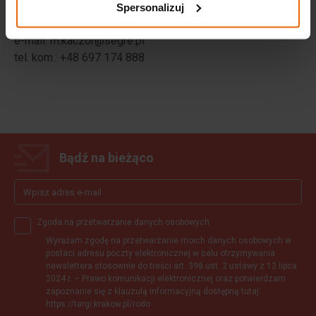
Spersonalizuj
Magdalena Kaczor
e-mail:
m.kaczor@segre.pl
tel. kom.: +
48 697 174 888
Bądź na bieżąco
Zgoda na przetwarzanie danych osobowych
Wyrażam zgodę na przetwarzanie moich danych osobowych w
postaci adresu poczty elektronicznej w celu otrzymywania
newslettera stosownie do treści art. 398 ust. 2 ustawy z 12 lipca
2024 r. – Prawo komunikacji elektronicznej oraz potwierdzam
zapoznanie się z klauzulą informacyjną dostępną tutaj:
https://targi.krakow.pl/rodo